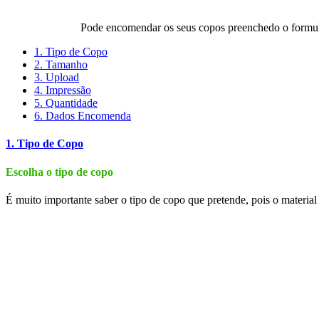
Pode encomendar os seus copos preenchedo o formulá
1. Tipo de Copo
2. Tamanho
3. Upload
4. Impressão
5. Quantidade
6. Dados Encomenda
1. Tipo de Copo
Escolha o tipo de copo
É muito importante saber o tipo de copo que pretende, pois o material 