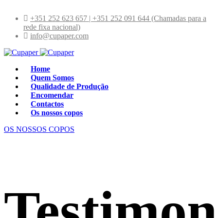
+351 252 623 657 | +351 252 091 644 (Chamadas para a
rede fixa nacional)
info@cupaper.com
Home
Quem Somos
Qualidade de Produção
Encomendar
Contactos
Os nossos copos
OS NOSSOS COPOS
Testimon