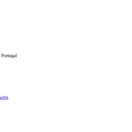
 Portugal
orbi
.